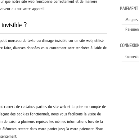
pour que notre site web fonctionne correctement et de manière
PAIEMENT
serveur ou sur votre appareil.
Moyens 
invisible ?
Paiement
 petit morceau de texte ou d’image invisible sur un site web, utilisé
CONNEXIO
 ce faire, diverses données vous concernant sont stockées à l’aide de
Connexi
t correct de certaines parties du site web et la prise en compte de
plaçant des cookies fonctionnels, nous vous facilitons la visite de
in de saisir à plusieurs reprises les mêmes informations lors de la
les éléments restent dans votre panier jusqu’à votre paiement. Nous
nsentement.