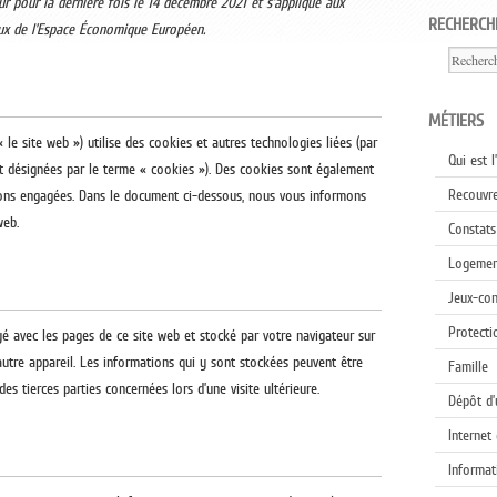
ur pour la dernière fois le 14 décembre 2021 et s’applique aux
RECHERCHE
aux de l’Espace Économique Européen.
MÉTIERS
« le site web ») utilise des cookies et autres technologies liées (par
Qui est l
nt désignées par le terme « cookies »). Des cookies sont également
Recouvr
vons engagées. Dans le document ci-dessous, nous vous informons
web.
Constats
Logemen
Jeux-co
Protecti
yé avec les pages de ce site web et stocké par votre navigateur sur
autre appareil. Les informations qui y sont stockées peuvent être
Famille
s tierces parties concernées lors d’une visite ultérieure.
Dépôt d
Internet
Informat